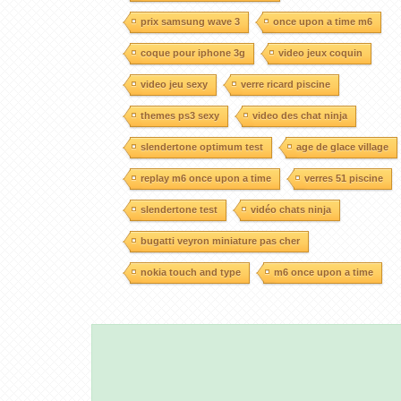
prix samsung wave 3
once upon a time m6
coque pour iphone 3g
video jeux coquin
video jeu sexy
verre ricard piscine
themes ps3 sexy
video des chat ninja
slendertone optimum test
age de glace village
replay m6 once upon a time
verres 51 piscine
slendertone test
vidéo chats ninja
bugatti veyron miniature pas cher
nokia touch and type
m6 once upon a time