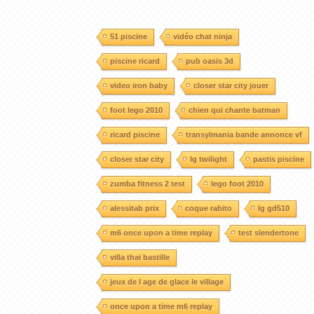
51 piscine
vidéo chat ninja
piscine ricard
pub oasis 3d
video iron baby
closer star city jouer
foot lego 2010
chien qui chante batman
ricard piscine
transylmania bande annonce vf
closer star city
lg twilight
pastis piscine
zumba fitness 2 test
lego foot 2010
alessitab prix
coque rabito
lg gd510
m6 once upon a time replay
test slendertone
villa thai bastille
jeux de l age de glace le village
once upon a time m6 replay