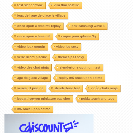
test slendertone
villa thai bastille
jeux de l age de glace le village
once upon a time m6 replay
prix samsung wave 3
once upon a time m6
coque pour iphone 3g
video jeux coquin
video jeu sexy
verre ricard piscine
themes ps3 sexy
video des chat ninja
slendertone optimum test
age de glace village
replay m6 once upon a time
verres 51 piscine
slendertone test
vidéo chats ninja
bugatti veyron miniature pas cher
nokia touch and type
m6 once upon a time