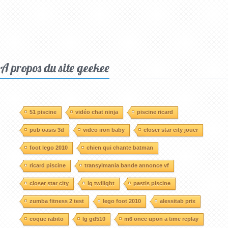
A propos du site geekee
51 piscine
vidéo chat ninja
piscine ricard
pub oasis 3d
video iron baby
closer star city jouer
foot lego 2010
chien qui chante batman
ricard piscine
transylmania bande annonce vf
closer star city
lg twilight
pastis piscine
zumba fitness 2 test
lego foot 2010
alessitab prix
coque rabito
lg gd510
m6 once upon a time replay